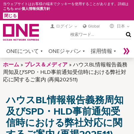
メ
当ウェブサイトはお客様の端末でクッキーを使用することがあります。詳細は
こちら
and
個人情報保護方針
イ
閉じる
ン
コ
ログイン
Global
日本
検
ン
索
テ
ン
ONEについて
ONEジャパン
採用情報
ツ
に
ホーム
サービス
プレス＆メディア
コンタクト
ハウスBL情報報告義務
Sustainability
移
周知及びSPD・HLD事前通知受信時における弊社対
Newsroom
Digital Solutions
eCommerce
動
応に関するご案内 (再掲202511)
Service Provider Login
ハウスBL情報報告義務周知
及びSPD・HLD事前通知受
信時における弊社対応に関
するご案内 (再掲202511)