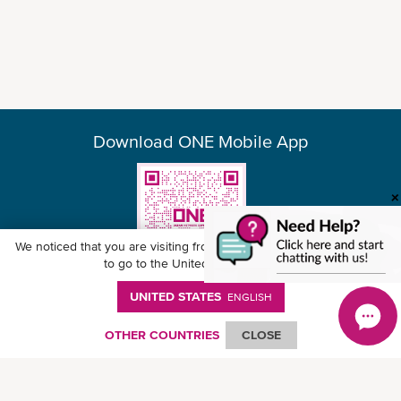
Download ONE Mobile App
We noticed that you are visiting from
United States
. Would you like
to go to the United States website?
UNITED STATES
ENGLISH
© Ocean Network Express Pte. Ltd. All rights reserved. -
個人情報保護方針
-
ご
利用にあたって
-
著作権・商標権について
-
免責事項
-
サイトマップ
OTHER COUNTRIES
CLOSE