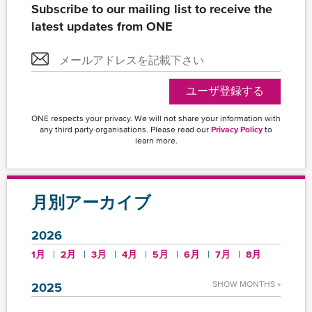
Subscribe to our mailing list to receive the
latest updates from ONE
ユーザ登録する
ONE respects your privacy. We will not share your information with
any third party organisations. Please read our
Privacy Policy
to
learn more.
月別アーカイブ
2026
1月
2月
3月
4月
5月
6月
7月
8月
SHOW MONTHS »
2025