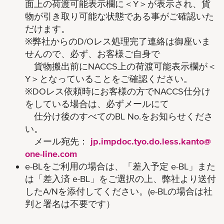
面上の荷渡可能表示欄に＜Y＞が表示され、貨
物が引き取り可能な状態である事がご確認いた
だけます。
※弊社からのD/Oレス処理完了連絡は御座いま
せんので、必ず、お客様ご自身で
貨物搬出前にNACCS上の荷渡可能表示欄が＜
Y＞となっていることをご確認ください。
※DOレス依頼時にお客様の方でNACCS仕分け
をしている場合は、必ずメールにて
仕分け後のすべてのBL No.をお知らせくださ
い。
メール宛先：
jp.impdoc.tyo.do.less.kanto@
one-line.com
e-BLをご利用の場合は、「差入予定 e-BL」また
は「差入済 e-BL」をご選択の上、弊社より送付
したA/Nを添付してください。(e-BLの場合は社
判と署名は不要です）