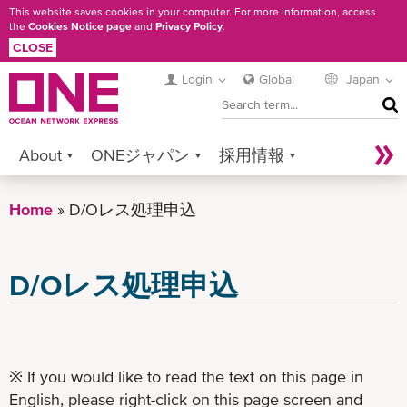
Skip
This website saves cookies in your computer. For more information, access
the
Cookies Notice page
and
Privacy Policy
.
to
CLOSE
main
content
Login
Global
Japan
SEA
About
ONEジャパン
採用情報
Services
Contact ONE
Sustainability
Home
D/Oレス処理申込
Newsroom
Digital Solutions
eCommerce
Service Provider Login
D/Oレス処理申込
※ If you would like to read the text on this page in
English, please right-click on this page screen and