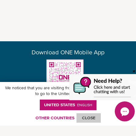
Download ONE Mobile App
We noticed that you are visiting from
United States
. Would you like
to go to the United States website?
UNITED STATES
ENGLISH
© Ocean Network Express Pte. Ltd. All rights reserved. -
Privacy Policy
-
Term of
Use
-
Copyright
-
Disclaimer
-
Site Map
OTHER COUNTRIES
CLOSE