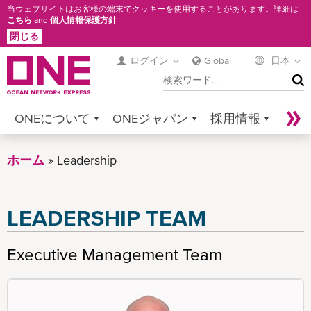
メ
当ウェブサイトはお客様の端末でクッキーを使用することがあります。詳細は
こちら
and
個人情報保護方針
イ
閉じる
ン
コ
ログイン
Global
日本
検
ン
索
テ
ン
ONEについて
ONEジャパン
採用情報
ツ
に
サービス
コンタクト
Sustainability
ホーム
Leadership
移
Newsroom
Digital Solutions
eCommerce
動
Service Provider Login
LEADERSHIP TEAM
Executive Management Team