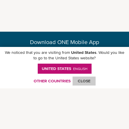
Download ONE Mobile App
We noticed that you are visiting from
United States
. Would you like
to go to the United States website?
UNITED STATES
ENGLISH
© Ocean Network Express Pte. Ltd. All rights reserved. -
個人情報保護方針
-
ご
利用にあたって
-
著作権・商標権について
-
免責事項
-
サイトマップ
OTHER COUNTRIES
CLOSE