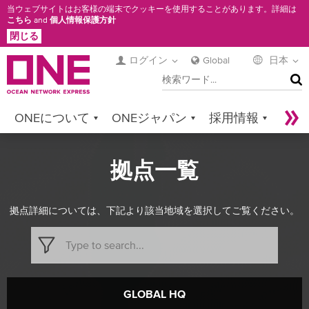
メ
当ウェブサイトはお客様の端末でクッキーを使用することがあります。詳細は
こちら
and
個人情報保護方針
イ
閉じる
ン
コ
ログイン
Global
日本
検
ン
索
テ
ン
ONEについて
ONEジャパン
採用情報
ツ
に
サービス
コンタクト
Sustainability
移
拠点一覧
Newsroom
Digital Solutions
eCommerce
動
Service Provider Login
拠点詳細については、下記より該当地域を選択してご覧ください。
GLOBAL HQ