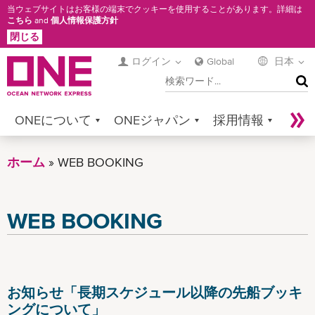
メ
当ウェブサイトはお客様の端末でクッキーを使用することがあります。詳細は
こちら
and
個人情報保護方針
イ
閉じる
ン
コ
ログイン
Global
日本
検
ン
索
テ
ン
ONEについて
ONEジャパン
採用情報
ツ
に
サービス
コンタクト
Sustainability
ホーム
WEB BOOKING
移
Newsroom
Digital Solutions
eCommerce
動
Service Provider Login
WEB BOOKING
お知らせ「長期スケジュール以降の先船ブッキ
ングについて」