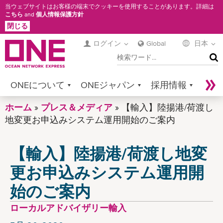
メ
当ウェブサイトはお客様の端末でクッキーを使用することがあります。詳細は
こちら
and
個人情報保護方針
イ
閉じる
ン
コ
ログイン
Global
日本
検
ン
索
テ
ン
ONEについて
ONEジャパン
採用情報
ツ
に
ホーム
サービス
プレス＆メディア
コンタクト
【輸入】陸揚港/荷渡し
Sustainability
移
地変更お申込みシステム運用開始のご案内
Newsroom
Digital Solutions
eCommerce
動
【輸入】陸揚港/荷渡し地変
Service Provider Login
更お申込みシステム運用開
始のご案内
ローカルアドバイザリー輸入