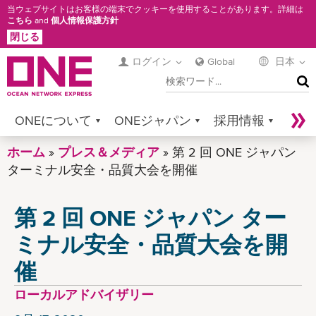
メ
当ウェブサイトはお客様の端末でクッキーを使用することがあります。詳細は
こちら
and
個人情報保護方針
イ
閉じる
ン
コ
ログイン
Global
日本
検
ン
索
テ
ン
ONEについて
ONEジャパン
採用情報
ツ
に
ホーム
サービス
プレス＆メディア
コンタクト
第 2 回 ONE ジャパン
Sustainability
移
ターミナル安全・品質大会を開催
Newsroom
Digital Solutions
eCommerce
動
第 2 回 ONE ジャパン ター
Service Provider Login
ミナル安全・品質大会を開
催
ローカルアドバイザリー