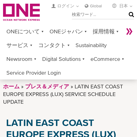
メ
ログイン
Global
日本
イ
検
ン
索
コ
ONEについて
ONEジャパン
採用情報
ン
テ
サービス
コンタクト
Sustainability
ン
ツ
Newsroom
Digital Solutions
eCommerce
に
移
Service Provider Login
動
ホーム
プレス＆メディア
LATIN EAST COAST
EUROPE EXPRESS (LUX) SERVICE SCHEDULE
UPDATE
LATIN EAST COAST
EUROPE EXPRESS (LUX)