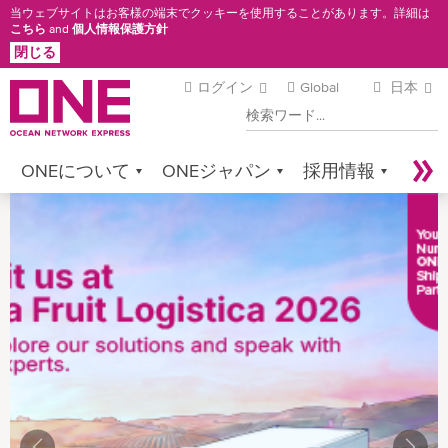
メ
当ウェブサイトはお客様の端末でクッキーを使用することがあります。詳細は
こちら
and
個人情報保護方針
イ
閉じる
ン
コ
ログイン
Global
日本
検
ン
索
テ
ン
ONEについて
ONEジャパン
採用情報
ツ
に
サービス
コンタクト
Sustainability
移
Newsroom
Digital Solutions
eCommerce
動
Service Provider Login