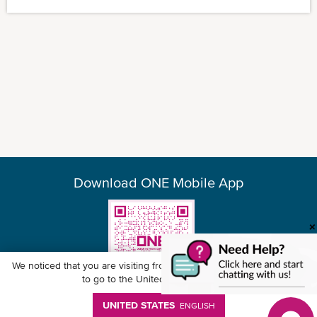
Download ONE Mobile App
We noticed that you are visiting from
United States
. Would you like
to go to the United States website?
UNITED STATES
ENGLISH
© Ocean Network Express Pte. Ltd. All rights reserved. -
個人情報保護方針
-
ご