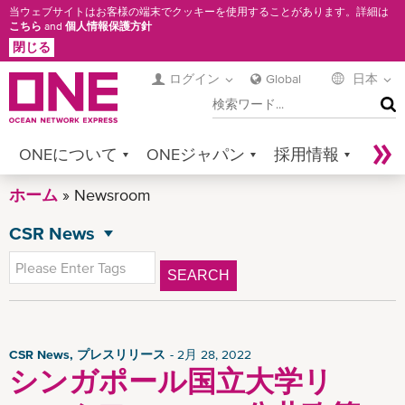
メ
当ウェブサイトはお客様の端末でクッキーを使用することがあります。詳細は
こちら
and
個人情報保護方針
イ
閉じる
ン
コ
ログイン
Global
日本
検
ン
索
テ
ン
ONEについて
ONEジャパン
採用情報
ツ
に
ホーム
サービス
Newsroom
コンタクト
Sustainability
移
CSR News
Newsroom
Digital Solutions
eCommerce
動
NEWSROOM
全てのニュース
Service Provider Login
SEARCH
プレスリリース
アドバイザリー
ローカルアドバイザリー
CSR News, プレスリリース
2月 28, 2022
シンガポール国立大学リ
ローカルアドバイザリー輸入