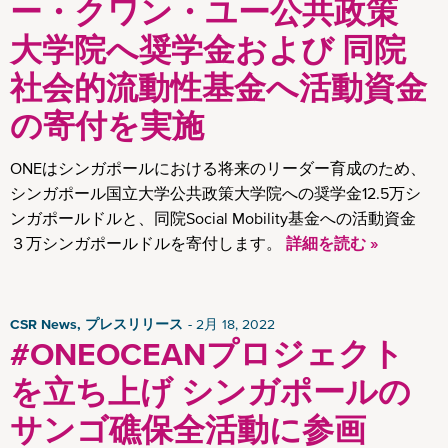
ー・クワン・ユー公共政策
ローカル アドバイザリー輸出
News
大学院へ奨学金および 同院
Insights
社会的流動性基金へ活動資金
の寄付を実施
ONEはシンガポールにおける将来のリーダー育成のため、
シンガポール国立大学公共政策大学院への奨学金12.5万シ
ンガポールドルと、同院Social Mobility基金への活動資金
３万シンガポールドルを寄付します。
詳細を読む »
CSR News, プレスリリース
2月 18, 2022
#ONEOCEANプロジェクト
を立ち上げ シンガポールの
サンゴ礁保全活動に参画