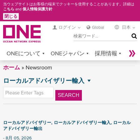
メ
当ウェブサイトはお客様の端末でクッキーを使用することがあります。詳細は
こちら
and
個人情報保護方針
イ
閉じる
ン
コ
ログイン
Global
日本
検
ン
索
テ
ン
ONEについて
ONEジャパン
採用情報
ツ
に
ホーム
サービス
Newsroom
コンタクト
Sustainability
移
ローカルアドバイザリー輸入
Newsroom
Digital Solutions
eCommerce
動
NEWSROOM
全てのニュース
Service Provider Login
SEARCH
プレスリリース
アドバイザリー
ローカルアドバイザリー
ローカルアドバイザリー, ローカルアドバイザリー輸入, ローカル
アドバイザリー輸出
ローカル アドバイザリー輸出
8月 05, 2026