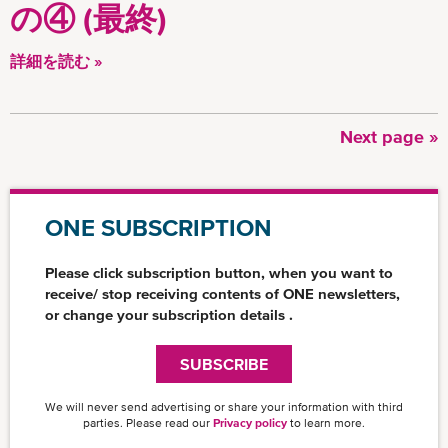
の④ (最終)
詳細を読む »
次
Next page »
ペ
ペ
ー
ー
ジ
ジ
ONE SUBSCRIPTION
送
り
Please click subscription button, when you want to
receive/ stop receiving contents of ONE newsletters,
or change your subscription details .
SUBSCRIBE
We will never send advertising or share your information with third
parties. Please read our
Privacy policy
to learn more.