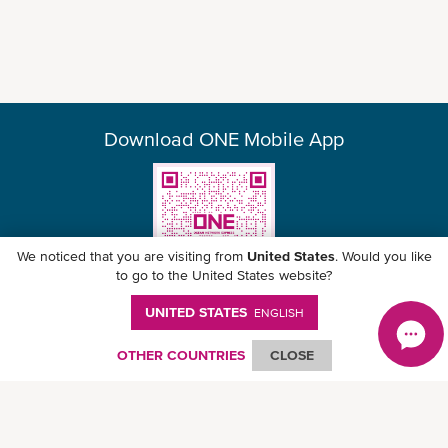
Download ONE Mobile App
We noticed that you are visiting from
United States
. Would you like
to go to the United States website?
UNITED STATES
ENGLISH
© Ocean Network Express Pte. Ltd. All rights reserved. -
個人情報保護方針
-
ご
利用にあたって
-
著作権・商標権について
-
免責事項
-
サイトマップ
OTHER COUNTRIES
CLOSE