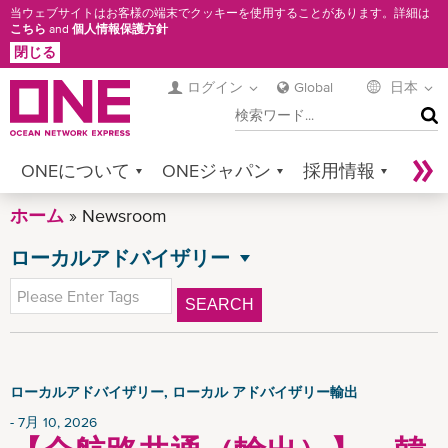
メ
当ウェブサイトはお客様の端末でクッキーを使用することがあります。詳細は
こちら
and
個人情報保護方針
イ
閉じる
ン
コ
ログイン
Global
日本
検
ン
索
テ
ン
ONEについて
ONEジャパン
採用情報
ツ
に
ホーム
サービス
Newsroom
コンタクト
Sustainability
移
ローカルアドバイザリー
Newsroom
Digital Solutions
eCommerce
動
NEWSROOM
全てのニュース
Service Provider Login
SEARCH
プレスリリース
アドバイザリー
ローカルアドバイザリー輸入
ローカルアドバイザリー, ローカル アドバイザリー輸出
ローカル アドバイザリー輸出
7月 10, 2026