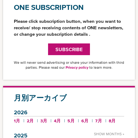
ジ
ジ
ジ
ONE SUBSCRIPTION
送
り
Please click subscription button, when you want to
receive/ stop receiving contents of ONE newsletters,
or change your subscription details .
SUBSCRIBE
We will never send advertising or share your information with third
parties. Please read our
Privacy policy
to learn more.
月別アーカイブ
2026
1月
2月
3月
4月
5月
6月
7月
8月
SHOW MONTHS »
2025